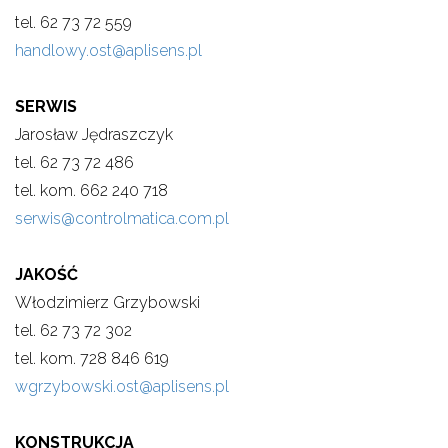
tel. 62 73 72 559
handlowy.ost@aplisens.pl
SERWIS
Jarosław Jędraszczyk
tel. 62 73 72 486
tel. kom. 662 240 718
serwis@controlmatica.com.pl
JAKOŚĆ
Włodzimierz Grzybowski
tel. 62 73 72 302
tel. kom. 728 846 619
wgrzybowski.ost@aplisens.pl
KONSTRUKCJA